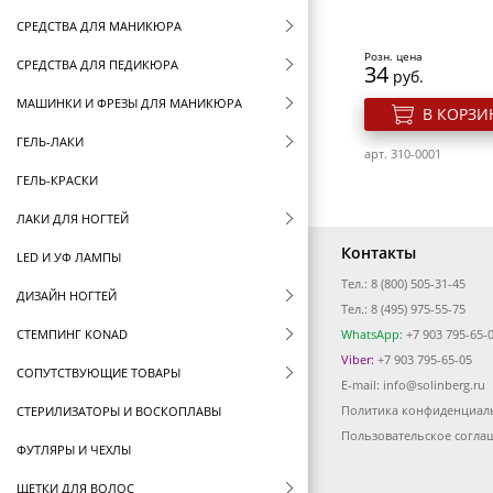
СРЕДСТВА ДЛЯ МАНИКЮРА
Розн. цена
СРЕДСТВА ДЛЯ ПЕДИКЮРА
34
руб.
МАШИНКИ И ФРЕЗЫ ДЛЯ МАНИКЮРА
В КОРЗИ
ГЕЛЬ-ЛАКИ
арт. 310-0001
ГЕЛЬ-КРАСКИ
ЛАКИ ДЛЯ НОГТЕЙ
Контакты
LED И УФ ЛАМПЫ
Тел.: 8 (800) 505-31-45
ДИЗАЙН НОГТЕЙ
Тел.: 8 (495) 975-55-75
СТЕМПИНГ KONAD
WhatsApp:
+7 903 795-65-
Viber:
+7 903 795-65-05
СОПУТСТВУЮЩИЕ ТОВАРЫ
E-mail:
info@solinberg.ru
Политика конфиденциал
СТЕРИЛИЗАТОРЫ И ВОСКОПЛАВЫ
Пользовательское согла
ФУТЛЯРЫ И ЧЕХЛЫ
ЩЕТКИ ДЛЯ ВОЛОС