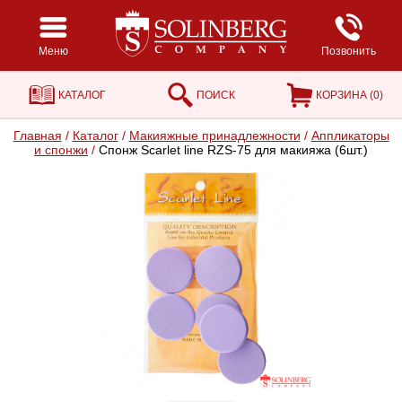
Меню
Позвонить
КАТАЛОГ
ПОИСК
КОРЗИНА (
0
)
Главная
/
Каталог
/
Макияжные принадлежности
/
Аппликаторы
и спонжи
/
Спонж Scarlet line RZS-75 для макияжа (6шт.)