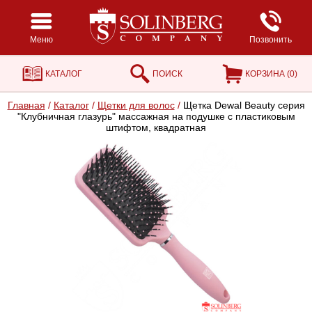
Меню
Позвонить
КАТАЛОГ
ПОИСК
КОРЗИНА (
0
)
Главная
/
Каталог
/
Щетки для волос
/
Щетка Dewal Beauty серия
"Клубничная глазурь" массажная на подушке с пластиковым
штифтом, квадратная