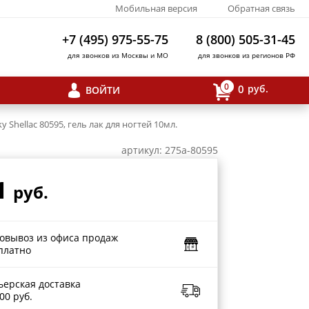
Мобильная версия
Обратная связь
+7 (495) 975-55-75
8 (800) 505-31-45
для звонков из Москвы и МО
для звонков из регионов РФ
0
0
руб.
ВОЙТИ
y Shellac 80595, гель лак для ногтей 10мл.
артикул: 275a-80595
1
руб.
овывоз из офиса продаж
платно
ьерская доставка
00 руб.