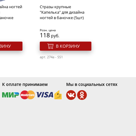
айна ногтей
Стразы крупные
я
"Капелька" для дизайна
аночке
ногтей в баночке (5шт)
Розн. цена
118
руб.
РЗИНУ
В КОРЗИНУ
арт. 274a - SS1
К оплате принимаем
Мы в социальных сетях
ки светло-
Бульонки для ногтей
баночке
(золотые)"Xs"