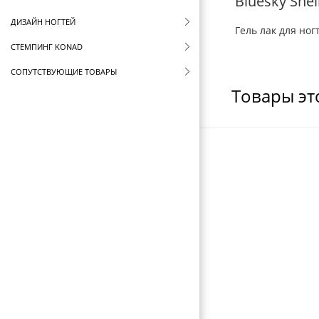
Bluesky Shel
ДИЗАЙН НОГТЕЙ
Гель лак для ногт
СТЕМПИНГ KONAD
СОПУТСТВУЮЩИЕ ТОВАРЫ
Товары эт
СТЕРИЛИЗАТОРЫ И ВОСКОПЛАВЫ
ФУТЛЯРЫ И ЧЕХЛЫ
ЩЕТКИ ДЛЯ ВОЛОС
БРАШИНГИ И ТЕРМОБРАШИНГИ
РАСЧЕСКИ И ГРЕБНИ
БИГУДИ И КОКЛЮШКИ
РЕЗИНКИ И ШПИЛЬКИ ДЛЯ ВОЛОС
НОЖНИЦЫ ПАРИКМАХЕРСКИЕ
ПАРИКМАХЕРСКИЕ ПРИНАДЛЕЖНОСТИ