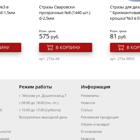
№3 в
Стразы Сваровски
Стразы для диз
 d-1,5мм
прозрачные №8 (1440 шт.)
" Брилиантова
d-2,5мм
крошка"№3 в б
Розн. цена
Розн. цена
575
81
руб.
руб.
ЗИНУ
В КОРЗИНУ
В КО
арт. 273a-A8
арт. 273a-BR03
Режим работы
Информация
г. Москва ул. Душинская д.7
Реквизиты
с 09:00 до 18:00 (пн.-пт.)
Новости
05
с 10:00 до 17:00 (суббота)
Статьи
Воскресенье выходной день
Рекламная продукция
Обмен и возврат
ьности
О компании
 "Бантик"
Кусачки маникюрные для
Стразы Сваровс
тей в
кутикулы Solinberg 506z
голубые №5 в 
шение
Новости