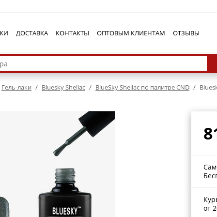
КИ
ДОСТАВКА
КОНТАКТЫ
ОПТОВЫМ КЛИЕНТАМ
ОТЗЫВЫ
/
/
/
Гель-лаки
Bluesky Shellac
BlueSky Shellac по палитре CND
Bluesk
8
Сам
Бес
Кур
от 2