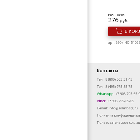
арт. 640v-DBL40
Розн. цена
276
руб.
В КОР
арт. 650v-HO-5102B
Контакты
Тел.: 8 (800) 505-31-45
Бигуди пластико
Тел.: 8 (495) 975-55-75
мм (12 шт) Dewa
WhatsApp:
+7 903 795-65-
Viber:
+7 903 795-65-05
Розн. цена
E-mail:
info@solinberg.ru
569
руб.
Политика конфиденциал
Фен Dewal Simpl
В КОР
вес 550гр, разме
Пользовательское согла
2000Вт, ионизаци
провод 3м
арт. 640v-RMHR2