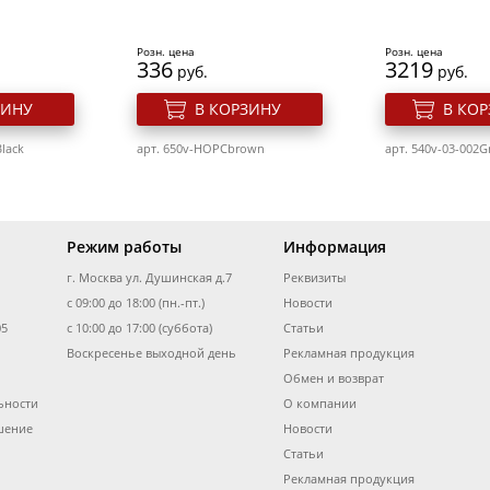
арт. 640v-R-VTR.17
арт. 640v-BUM141
Розн. цена
Розн. цена
336
3219
руб.
руб.
ЗИНУ
В КОРЗИНУ
В КО
lack
арт. 650v-HOPCbrown
арт. 540v-03-002Gr
Режим работы
Информация
г. Москва ул. Душинская д.7
Реквизиты
вые d 32
Бигуди резиновые Dewal
Набор 830 SN -
l Rmhr2
с 09:00 до 18:00 (пн.-пт.)
Beauty d
Новости
мм"с фиксаторо
25ммx70мм(10шт)
05
с 10:00 до 17:00 (суббота)
Статьи
сиреневые
Воскресенье выходной день
Рекламная продукция
Розн. цена
Розн. цена
Обмен и возврат
258
176
руб.
руб.
ьности
О компании
e, черный,
Валик для прически Dewal
Щетка массажн
ЗИНУ
В КОРЗИНУ
В КО
р 17см,
Ho-Pc Blond
Professional 73
шение
Новости
я, 2 нас,
Статьи
арт. 640v-DBRZ25
арт. 640sl-830 SN
Рекламная продукция