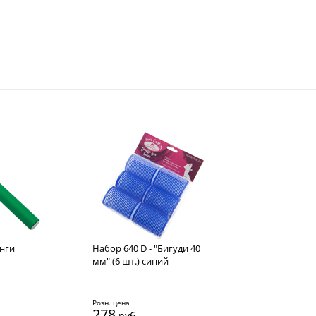
нги
Набор 640 D - "Бигуди 40
мм" (6 шт.) синий
Розн. цена
278
руб.