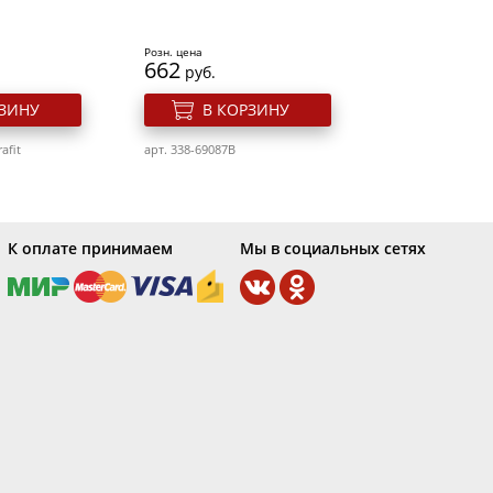
80
арт. 640v-DBL28
Розн. цена
662
руб.
РЗИНУ
В КОРЗИНУ
afit
арт. 338-69087B
К оплате принимаем
Мы в социальных сетях
 "Бигуди 30
Термобигуди с зажимами
м (8 шт.
28мм (5шт)
Розн. цена
231
руб.
ая Salon
Фен Dewal Profile Compact
РЗИНУ
В КОРЗИНУ
249Cr
03-119 Black
арт. 640h-h10981-28