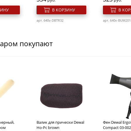
ЗИНУ
В КОРЗИНУ
В КО
арт. 640v-DBTR32
арт. 640v-BUM201
варом покупают
 Dewal
Бигуди-липучки Rdewal R-
Бигуди-бумера
Vtr17
Bum14180
Розн. цена
Розн. цена
321
246
руб.
руб.
черный,
Валик для прически Dewal
Фен Dewal ErgoL
ЗИНУ
В КОРЗИНУ
В КО
ром
Ho-Pc brown
Compact 03-002 