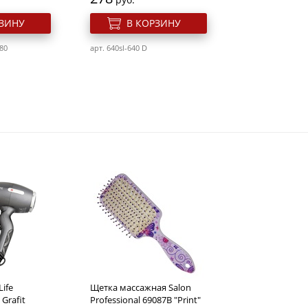
РЗИНУ
В КОРЗИНУ
80
арт. 640sl-640 D
нги
Бигуди-липучки Dewal
Beauty Dbl28
Розн. цена
212
руб.
ife
Щетка массажная Salon
РЗИНУ
В КОРЗИНУ
Grafit
Professional 69087B "Print"