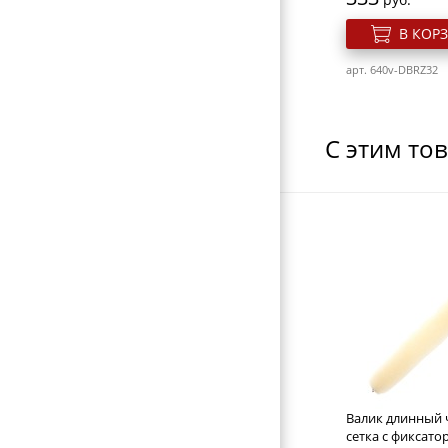
НОЖНИЦЫ ПОРТНОВСКИЕ
В КОР
ЗЕРКАЛА
арт. 640v-DBRZ32
ПЕРЕВОДНЫЕ ТАТУИРОВКИ
КОСМЕТИЧКИ
С этим то
ЭЛЕКТРОТОВАРЫ
ВИЗИТНИЦЫ-ПОРТМОНЕ
ГАЛАНТЕРЕЯ
ОБОРУДОВАНИЕ
Бигуди-липучки
Beauty Dbl40
Розн. цена
279
руб.
Валик длинный 
В КОР
сетка с фиксато