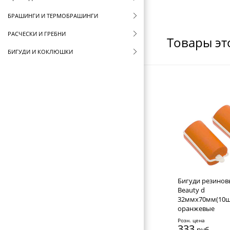
БРАШИНГИ И ТЕРМОБРАШИНГИ
РАСЧЕСКИ И ГРЕБНИ
Товары эт
БИГУДИ И КОКЛЮШКИ
БИГУДИ
КОКЛЮШКИ
РЕЗИНКИ И ШПИЛЬКИ ДЛЯ ВОЛОС
НОЖНИЦЫ ПАРИКМАХЕРСКИЕ
ПАРИКМАХЕРСКИЕ ПРИНАДЛЕЖНОСТИ
ФЕНЫ ДЛЯ ВОЛОС
ЩИПЦЫ ДЛЯ ВОЛОС
Бигуди резинов
Beauty d
ПЛОЙКИ ДЛЯ ВОЛОС
32ммx70мм(10ш
оранжевые
МАШИНКИ ДЛЯ СТРИЖКИ
Розн. цена
333
руб.