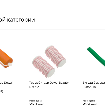
ой категории
ые Dewal
Термобигуди Dewal Beauty
Бигуди-бумера
Dbtr32
Bum20180
т)
Розн. цена
Розн. цена
334
323
руб.
руб.