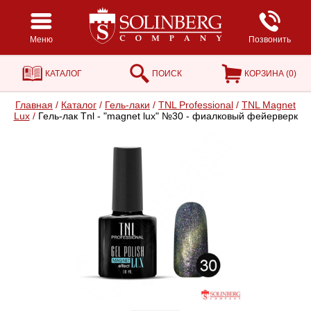
Меню
Позвонить
КАТАЛОГ
ПОИСК
КОРЗИНА (
0
)
Главная
/
Каталог
/
Гель-лаки
/
TNL Professional
/
TNL Magnet
Lux
/
Гель-лак Tnl - "magnet lux" №30 - фиалковый фейерверк