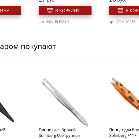
ЗИНУ
В КОРЗИНУ
В КО
арт. 692v-BLE661D
арт. 700v-YG188
варом покупают
для ногтей
Cлайдер дизайн для ногтей
Cлайдер дизайн
Fam011BlS
Ygyy537
Розн. цена
Розн. цена
28
28
руб.
руб.
вей
Пинцет для бровей
Пинцет для бр
ЗИНУ
В КОРЗИНУ
В КО
Solinberg 006 (ручная
Solinberg F117