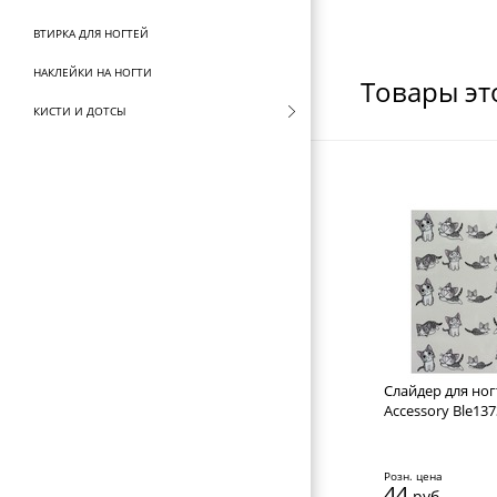
ВТИРКА ДЛЯ НОГТЕЙ
НАКЛЕЙКИ НА НОГТИ
Товары эт
КИСТИ И ДОТСЫ
НАКЛАДНЫЕ НОГТИ И ТИПСЫ
CЛАЙДЕР ДИЗАЙН ДЛЯ НОГТЕЙ
СТРАЗЫ ДЛЯ ДИЗАЙНА НОГТЕЙ
СТЕМПИНГ KONAD
СОПУТСТВУЮЩИЕ ТОВАРЫ
СТЕРИЛИЗАТОРЫ И ВОСКОПЛАВЫ
ФУТЛЯРЫ И ЧЕХЛЫ
Слайдер для ног
Accessory Ble137
ЩЕТКИ ДЛЯ ВОЛОС
БРАШИНГИ И ТЕРМОБРАШИНГИ
Розн. цена
44
руб.