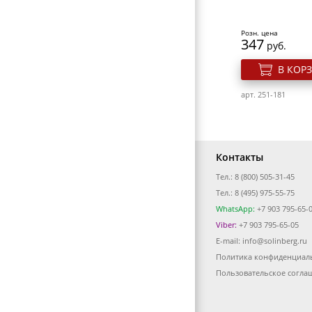
ЭЛЕКТРОТОВАРЫ
арт. 700v-YGYY198
ВИЗИТНИЦЫ-ПОРТМОНЕ
Розн. цена
347
руб.
ГАЛАНТЕРЕЯ
В КОР
ОБОРУДОВАНИЕ
арт. 251-181
Контакты
Тел.: 8 (800) 505-31-45
Cлайдер дизайн 
Тел.: 8 (495) 975-55-75
N-620
WhatsApp:
+7 903 795-65-
Viber:
+7 903 795-65-05
Розн. цена
E-mail:
info@solinberg.ru
43
руб.
Политика конфиденциал
Жидкость для сн
В КОР
акриловых ногте
Пользовательское согла
Remover 1 л.
арт. 700v-N620