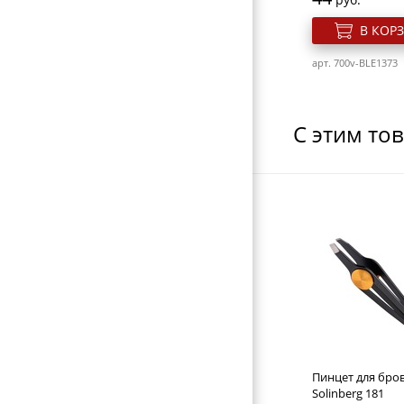
РАСЧЕСКИ И ГРЕБНИ
В КОР
БИГУДИ И КОКЛЮШКИ
арт. 700v-BLE1373
РЕЗИНКИ И ШПИЛЬКИ ДЛЯ ВОЛОС
НОЖНИЦЫ ПАРИКМАХЕРСКИЕ
С этим то
ПАРИКМАХЕРСКИЕ ПРИНАДЛЕЖНОСТИ
ФЕНЫ ДЛЯ ВОЛОС
ЩИПЦЫ ДЛЯ ВОЛОС
ПЛОЙКИ ДЛЯ ВОЛОС
МАШИНКИ ДЛЯ СТРИЖКИ
Cлайдер дизайн 
НОЖНИЦЫ ПОРТНОВСКИЕ
Ygyy198
ЗЕРКАЛА
Розн. цена
ПЕРЕВОДНЫЕ ТАТУИРОВКИ
28
руб.
Пинцет для бро
КОСМЕТИЧКИ
В КОР
Solinberg 181