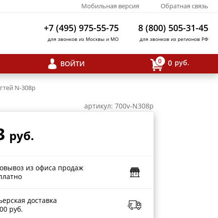
Мобильная версия
Обратная связь
+7 (495) 975-55-75
8 (800) 505-31-45
для звонков из Москвы и МО
для звонков из регионов РФ
0
0
руб.
ВОЙТИ
гтей N-308p
артикул: 700v-N308p
3
руб.
овывоз из офиса продаж
платно
ьерская доставка
00 руб.