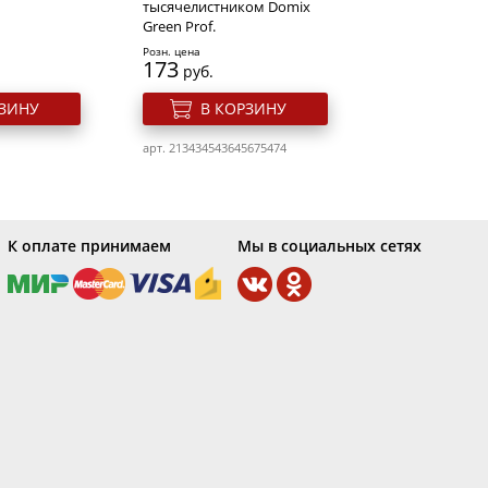
тысячелистником Domix
Green Prof.
арт. 692v-E140
Розн. цена
173
руб.
РЗИНУ
В КОРЗИНУ
арт. 213434543645675474
К оплате принимаем
Мы в социальных сетях
 для ногтей
Cлайдер дизайн для ногтей
Ygyy452
Розн. цена
28
руб.
овей
Пинцет для бровей
РЗИНУ
В КОРЗИНУ
 (ручная
Solinberg G103
арт. 700v-YGYY452