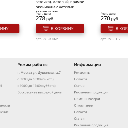
заточка), матовый, прямое
окончание с четкими
арт. 700v-FAM011BlS
арт. 700v-YGYY537
гранями,дли
Розн. цена
Розн. цена
278
270
руб.
руб.
ЗИНУ
В КОРЗИНУ
В КО
арт. 251-006Nz
арт. 251-F117
Режим работы
Информация
г. Москва ул. Душинская д.7
Реквизиты
для ногтей
Cлайдер дизайн для ногтей
Cлайдер дизайн
с 09:00 до 18:00 (пн.-пт.)
Yg233
Новости
N-876 Fiera
05
с 10:00 до 17:00 (суббота)
Статьи
Воскресенье выходной день
Рекламная продукция
Розн. цена
Розн. цена
Обмен и возврат
28
43
руб.
руб.
ьности
О компании
ятия лака с
Пинцет для бровей
Пинцет для бр
ЗИНУ
В КОРЗИНУ
В КО
й Тip
Solinberg 2211
Solinberg G801з
шение
Новости
заточка)
Статьи
арт. 700v-YG233
арт. 700v-N876
Рекламная продукция