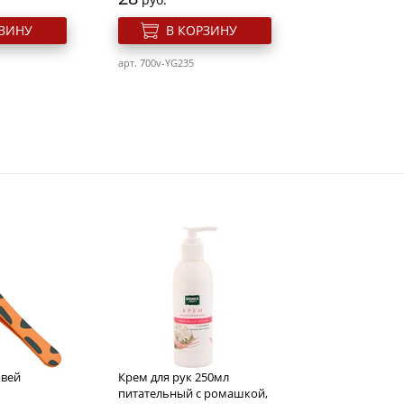
РЗИНУ
В КОРЗИНУ
арт. 700v-YG235
 для ногтей
Слайдер дизайн для ногтей
набор E140
Розн. цена
27
руб.
овей
Крем для рук 250мл
РЗИНУ
В КОРЗИНУ
питательный с ромашкой,