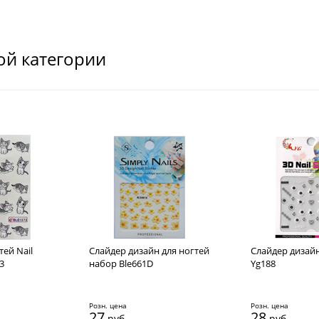
ой категории
тей Nail
Слайдер дизайн для ногтей
Cлайдер дизайн
3
набор Ble661D
Yg188
Розн. цена
Розн. цена
27
28
руб.
руб.