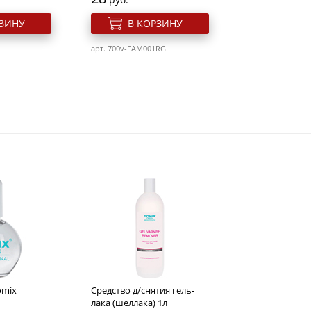
РЗИНУ
В КОРЗИНУ
арт. 700v-FAM001RG
 для ногтей
Cлайдер дизайн для ногтей
Fam003Rg
Розн. цена
28
руб.
omix
Средство д/снятия гель-
РЗИНУ
В КОРЗИНУ
лака (шеллака) 1л