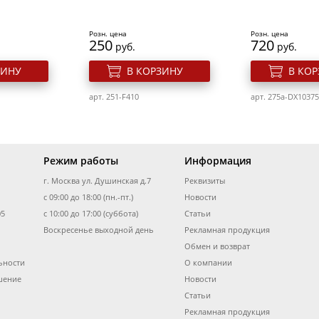
арт. 700v-YGYY203
арт. 700v-YG178
Розн. цена
Розн. цена
250
720
руб.
руб.
ЗИНУ
В КОРЗИНУ
В КО
арт. 251-F410
арт. 275a-DX1037
Режим работы
Информация
г. Москва ул. Душинская д.7
Реквизиты
для ногтей
Cлайдер дизайн для ногтей
Cлайдер дизайн
с 09:00 до 18:00 (пн.-пт.)
Fam131
Новости
Yg191
05
с 10:00 до 17:00 (суббота)
Статьи
Воскресенье выходной день
Рекламная продукция
Розн. цена
Розн. цена
Обмен и возврат
28
28
руб.
руб.
ьности
О компании
вей
Пинцет для бровей
Пинцет для бр
ЗИНУ
В КОРЗИНУ
В КО
Solinberg 27Gn1
Solinberg 2238
шение
Новости
Статьи
арт. 700v-FAM131
арт. 700v-YG191
Рекламная продукция