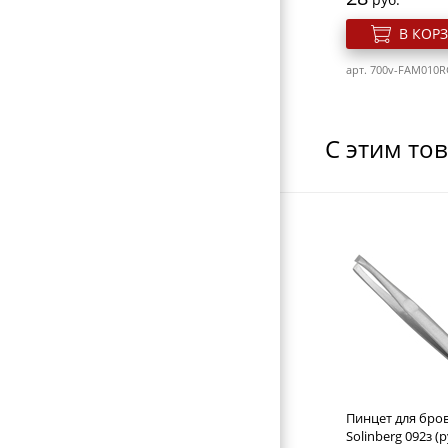
РАСЧЕСКИ И ГРЕБНИ
В КОР
БИГУДИ И КОКЛЮШКИ
арт. 700v-FAM010R
РЕЗИНКИ И ШПИЛЬКИ ДЛЯ ВОЛОС
НОЖНИЦЫ ПАРИКМАХЕРСКИЕ
С этим то
ПАРИКМАХЕРСКИЕ ПРИНАДЛЕЖНОСТИ
ФЕНЫ ДЛЯ ВОЛОС
ЩИПЦЫ ДЛЯ ВОЛОС
ПЛОЙКИ ДЛЯ ВОЛОС
МАШИНКИ ДЛЯ СТРИЖКИ
Слайдер дизайн 
НОЖНИЦЫ ПОРТНОВСКИЕ
набор Ble660D
ЗЕРКАЛА
Розн. цена
ПЕРЕВОДНЫЕ ТАТУИРОВКИ
27
руб.
Пинцет для бро
КОСМЕТИЧКИ
В КОР
Solinberg 092з (