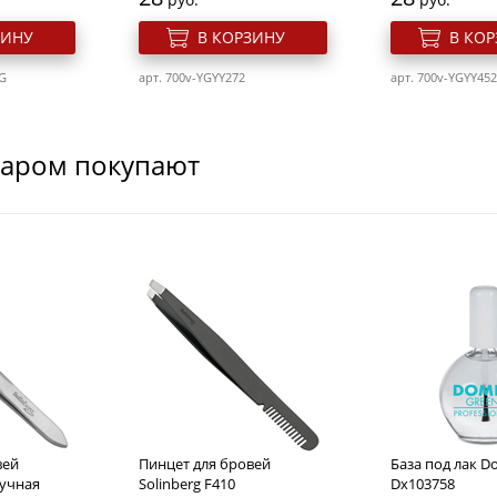
ЗИНУ
В КОРЗИНУ
В КО
G
арт. 700v-YGYY272
арт. 700v-YGYY452
варом покупают
для ногтей
Cлайдер дизайн для ногтей
Cлайдер дизайн
Ygyy203
Yg178
Розн. цена
Розн. цена
28
28
руб.
руб.
вей
Пинцет для бровей
База под лак D
ЗИНУ
В КОРЗИНУ
В КО
ручная
Solinberg F410
Dx103758