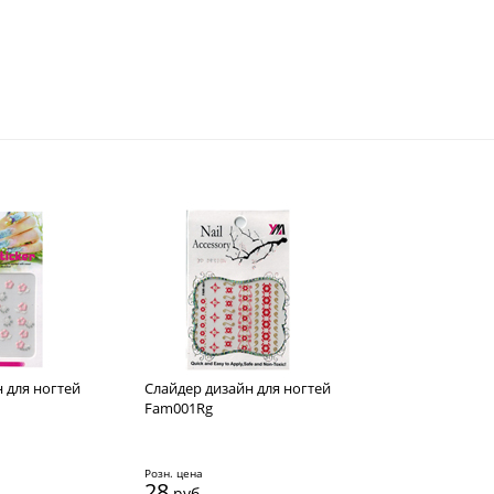
 для ногтей
Cлайдер дизайн для ногтей
Fam001Rg
Розн. цена
28
руб.