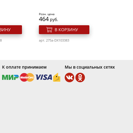
арт. 700v-FAM003RG
Розн. цена
464
руб.
РЗИНУ
В КОРЗИНУ
58
арт. 275a-DX103383
К оплате принимаем
Мы в социальных сетях
 для ногтей
Слайдер для ногтей Nail
Accessory Ble1727
Розн. цена
44
руб.
овей
Пинцет для бровей
РЗИНУ
В КОРЗИНУ
Solinberg 05A1
арт. 700v-BLE1727