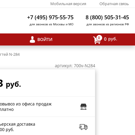
Мобильная версия
Обратная связь
+7 (495) 975-55-75
8 (800) 505-31-45
для звонков из Москвы и МО
для звонков из регионов РФ
0
0
руб.
ВОЙТИ
гтей N-284
артикул: 700v-N284
3
руб.
овывоз из офиса продаж
платно
ьерская доставка
00 руб.