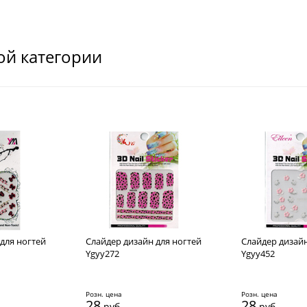
ой категории
для ногтей
Cлайдер дизайн для ногтей
Cлайдер дизайн
Ygyy272
Ygyy452
Розн. цена
Розн. цена
28
28
руб.
руб.