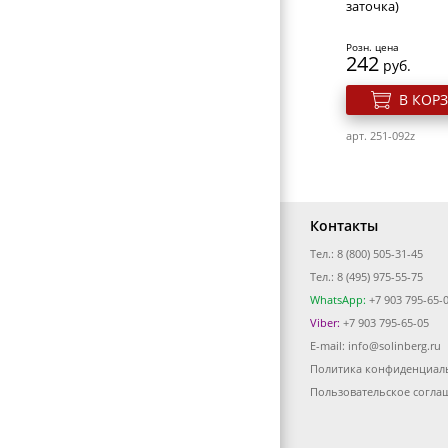
заточка)
ЭЛЕКТРОТОВАРЫ
арт. 692v-BLE660D
ВИЗИТНИЦЫ-ПОРТМОНЕ
Розн. цена
242
руб.
ГАЛАНТЕРЕЯ
В КОР
ОБОРУДОВАНИЕ
арт. 251-092z
Контакты
Тел.: 8 (800) 505-31-45
Cлайдер дизайн 
Тел.: 8 (495) 975-55-75
Yg220
WhatsApp:
+7 903 795-65-
Viber:
+7 903 795-65-05
Розн. цена
E-mail:
info@solinberg.ru
28
руб.
Политика конфиденциал
Пинцет для бро
В КОР
Solinberg 2218
Пользовательское согла
арт. 700v-YG220