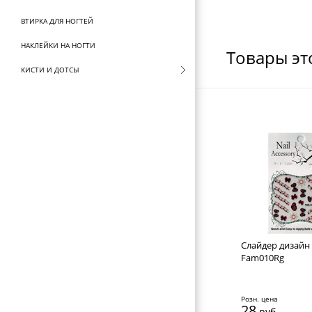
ВТИРКА ДЛЯ НОГТЕЙ
НАКЛЕЙКИ НА НОГТИ
Товары эт
КИСТИ И ДОТСЫ
НАКЛАДНЫЕ НОГТИ И ТИПСЫ
CЛАЙДЕР ДИЗАЙН ДЛЯ НОГТЕЙ
СТРАЗЫ ДЛЯ ДИЗАЙНА НОГТЕЙ
СТЕМПИНГ KONAD
СОПУТСТВУЮЩИЕ ТОВАРЫ
СТЕРИЛИЗАТОРЫ И ВОСКОПЛАВЫ
ФУТЛЯРЫ И ЧЕХЛЫ
Cлайдер дизайн 
Fam010Rg
ЩЕТКИ ДЛЯ ВОЛОС
БРАШИНГИ И ТЕРМОБРАШИНГИ
Розн. цена
28
руб.