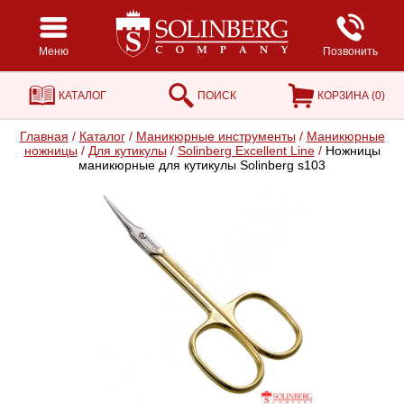
Меню
Позвонить
КАТАЛОГ
ПОИСК
КОРЗИНА (
0
)
Главная
/
Каталог
/
Маникюрные инструменты
/
Маникюрные
ножницы
/
Для кутикулы
/
Solinberg Excellent Line
/
Ножницы
маникюрные для кутикулы Solinberg s103