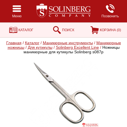
Меню
Позвонить
КАТАЛОГ
ПОИСК
КОРЗИНА (
0
)
Главная
/
Каталог
/
Маникюрные инструменты
/
Маникюрные
ножницы
/
Для кутикулы
/
Solinberg Excellent Line
/
Ножницы
маникюрные для кутикулы Solinberg s087p