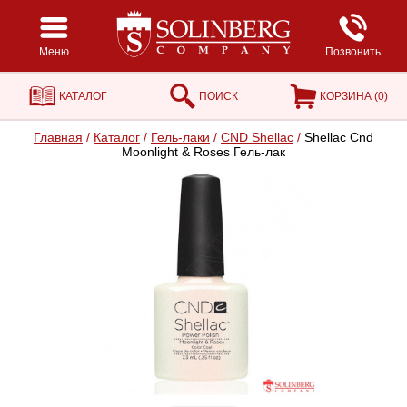
Меню
Позвонить
КАТАЛОГ
ПОИСК
КОРЗИНА (
0
)
Главная
/
Каталог
/
Гель-лаки
/
CND Shellac
/
Shellac Cnd
Moonlight & Roses Гель-лак