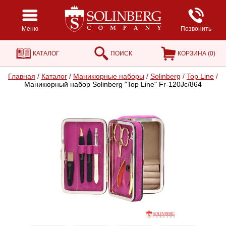
Меню
Позвонить
КАТАЛОГ
ПОИСК
КОРЗИНА (
0
)
Главная
/
Каталог
/
Маникюрные наборы
/
Solinberg
/
Top Line
/
Маникюрный набор Solinberg "Top Line" Fr-120Jc/864