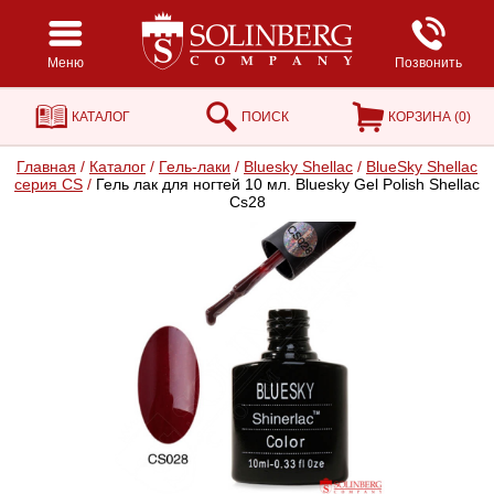
Меню
Позвонить
КАТАЛОГ
ПОИСК
КОРЗИНА (
0
)
Главная
/
Каталог
/
Гель-лаки
/
Bluesky Shellac
/
BlueSky Shellac
серия CS
/
Гель лак для ногтей 10 мл. Bluesky Gel Polish Shellac
Cs28