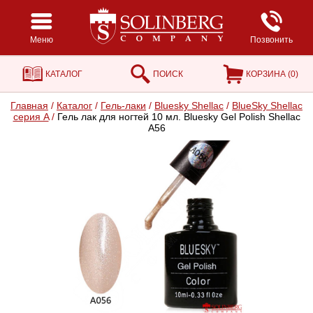
Меню
Позвонить
КАТАЛОГ
ПОИСК
КОРЗИНА (
0
)
Главная
/
Каталог
/
Гель-лаки
/
Bluesky Shellac
/
BlueSky Shellac
серия A
/
Гель лак для ногтей 10 мл. Bluesky Gel Polish Shellac
A56