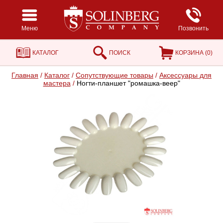
Меню
Позвонить
КАТАЛОГ
ПОИСК
КОРЗИНА (
0
)
Главная
/
Каталог
/
Сопутствующие товары
/
Аксессуары для
мастера
/
Ногти-планшет "ромашка-веер"